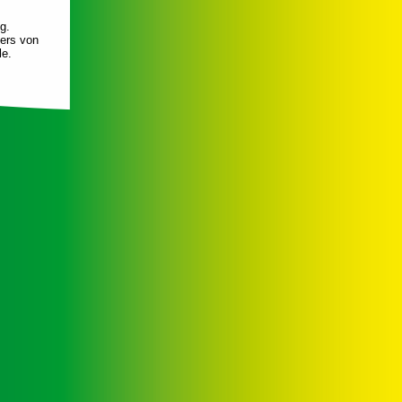
g.
sers von
le.