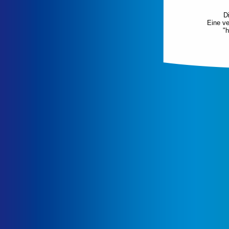
D
Eine ve
"h